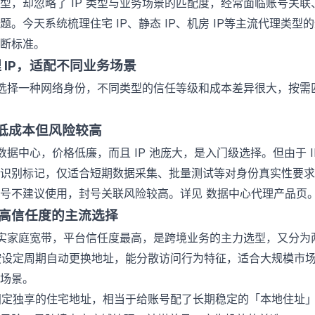
型，却忽略了 IP 类型与业务场景的匹配度，经常面临账号关
题。今天系统梳理
住宅 IP
、静态 IP、
机房 IP
等主流代理类型的
断标准。
 IP，适配不同业务场景
质是选择一种网络身份，不同类型的信任等级和成本差异很大，按
P：低成本但风险较高
于数据中心，价格低廉，而且 IP 池庞大，是入门级选择。但由于 I
识别标记，仅适合短期数据采集、批量测试等对身份真实性要求
账号不建议使用，封号关联风险较高。详见
数据中心代理产品页
P：高信任度的主流选择
自真实家庭宽带，平台信任度最高，是跨境业务的主力选型，又分为
按设定周期自动更换地址，能分散访问行为特征，适合大规模市
场景。
固定独享的住宅地址，相当于给账号配了长期稳定的「本地住址」，