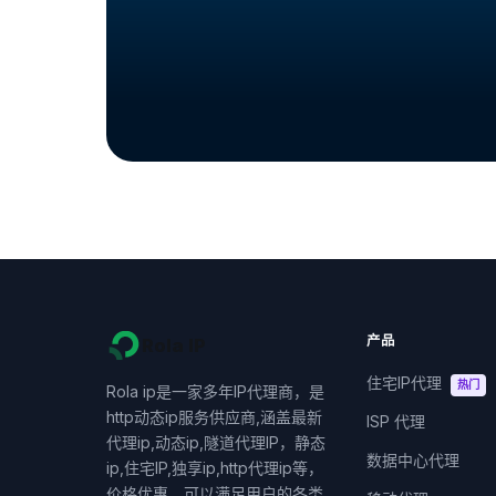
产品
Rola IP
住宅IP代理
热门
Rola ip是一家多年IP代理商，是
http动态ip服务供应商,涵盖最新
ISP 代理
代理ip,动态ip,隧道代理IP，静态
数据中心代理
ip,住宅IP,独享ip,http代理ip等，
价格优惠，可以满足用户的各类