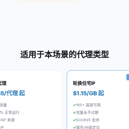
适用于本场景的代理类型
 代理
轮换住宅IP
55/代理 起
$1.15/GB 起
流量
195+ 国家可用
.9% 正常运行
流量永不过期
ISP 来源
SOCKS5 支持
IP
城市/州级定位