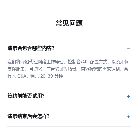
常见问题
演示会包含哪些内容？
我们将介绍代理网络工作原理、控制台/API 配置方式，以及如何
支撑爬虫、自动化、广告验证等场景。内容按您的需求定制，含
技术 Q&A，通常 20–30 分钟。
签约前能否试用？
可以。演示过程中可安排试用访问或现场测试，验证性能、地理
演示结束后会怎样？
定位与工具兼容性。
若方案匹配，我们将根据用量与 targeting 需求推荐合适套餐，
并提供定价与 onboarding 指引，无强制购买义务。