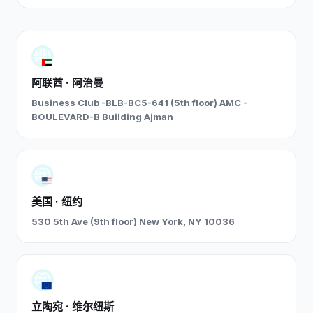
阿联酋 · 阿治曼
Business Club -BLB-BC5-641 (5th floor) AMC -
BOULEVARD-B Building Ajman
美国 · 纽约
530 5th Ave (9th floor) New York, NY 10036
立陶宛 · 维尔纽斯