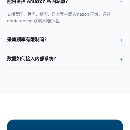
能否监控 Amazon 各国站点？
支持美国、英国、德国、日本等主流 Amazon 区域，通过
geotargeting 获取本地价格。
采集频率有限制吗？
代理本身无硬性 QPS 限制，建议根据目标站点 robots 与合规要
数据如何接入内部系统？
求自行控制。
通过 REST API 获取代理列表与用量，爬虫程序自行解析页面并
写入数据库。