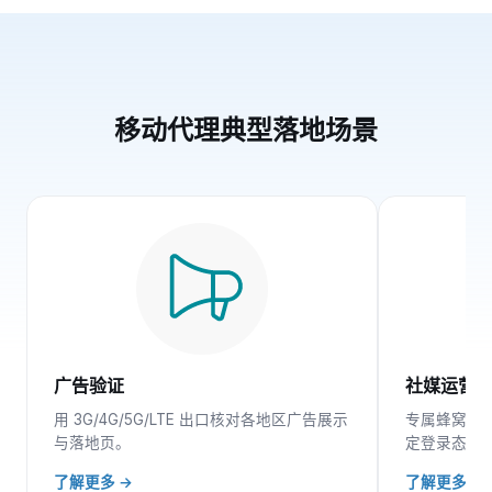
移动代理典型落地场景
广告验证
社媒运营
用 3G/4G/5G/LTE 出口核对各地区广告展示
专属蜂窝 I
与落地页。
定登录态。
了解更多 →
了解更多 →