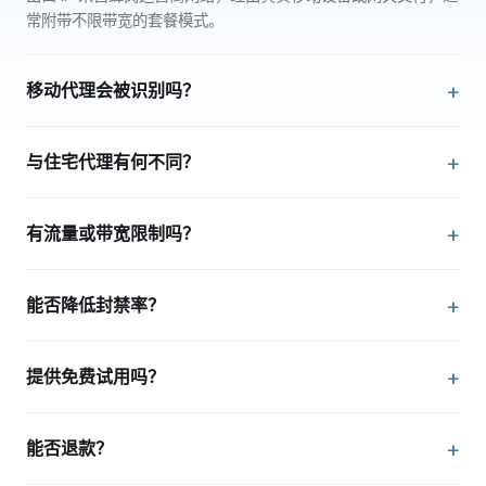
常附带不限带宽的套餐模式。
移动代理会被识别吗？
任何代理都有被识别的可能，但蜂窝 IP 因归属运营商 ASN，平
与住宅代理有何不同？
均检测难度通常高于机房段。
二者都偏住宅信誉，但移动 IP 仅来自蜂窝终端，轮换更频繁，短
有流量或带宽限制吗？
期封禁后更容易换到新地址。
套餐内不限流量与速度，在订阅有效期内可访问移动 IP 池。
能否降低封禁率？
在合理请求频率下，优质蜂窝出口是减少封禁、验证码的有效手
提供免费试用吗？
段之一，但不保证零封锁。
暂无免费试用，提供 24 小时付费套餐，可用最低成本验证业务
能否退款？
匹配度。