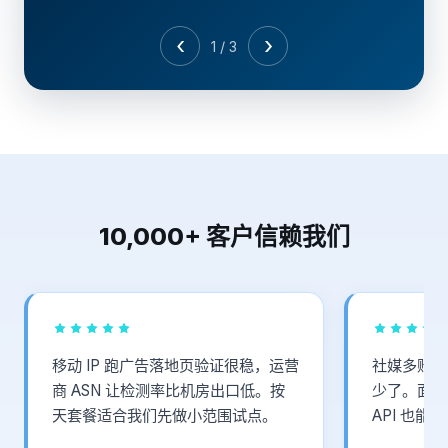
‹
›
1 / 3
10,000+ 客户信赖我们
移动 IP 跑广告落地页验证很稳，运营
社媒多账号
商 ASN 让检测率比机房出口低。按
少了。面板
天套餐适合我们先做小范围试点。
API 也能