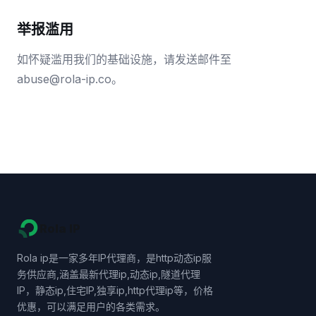
举报滥用
如怀疑滥用我们的基础设施，请发送邮件至
abuse@rola-ip.co。
Rola IP
Rola ip是一家多年IP代理商，是http动态ip服
务供应商,涵盖最新代理ip,动态ip,隧道代理
IP，静态ip,住宅IP,独享ip,http代理ip等，价格
优惠，可以满足用户的各类需求。