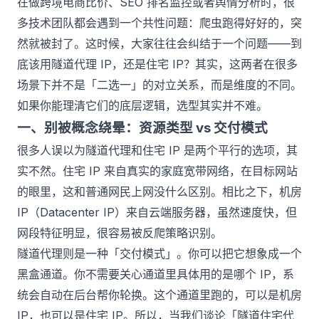
在做跨境电商比价、SEO 排名监控或者舆情分析时，很
多技术团队都会遇到一个共性问题：爬虫跑得好好的，突
然就被封了。这时候，大家往往会纠结于一个问题——到
底该用
隧道代理 IP
，还是住宅 IP？其实，这两者在很多
场景下并不是「二选一」的对立关系，而是维度的不同。
如果你能理清它们的底层逻辑，选型其实并不难。
一、别被概念绕晕：资源类型 vs 交付模式
很多人误以为隧道代理和住宅 IP 是两个平行的选项，其
实不然。住宅 IP 来自真实的家庭宽带网络，在目标网站
的眼里，这和普通网民上网没什么区别。相比之下，
机房
IP
（Datacenter IP）来自云端服务器，虽然速度快，但
网段特征明显，很容易被反爬策略识别。
隧道代理则是一种「交付模式」。你可以把它想象成一个
黑盒通道。你不需要关心通道里具体用的是哪个 IP，系
统会自动在后台帮你轮换。这个通道里跑的，可以是机房
IP，也可以是住宅 IP。所以，当我们谈论「隧道住宅代